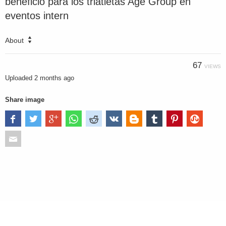
beneficio para los triatletas Age Group en
eventos intern
About
67
VIEWS
Uploaded
2 months ago
Share image